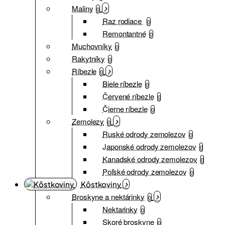
Maliny
0
Raz rodiace
0
Remontantné
0
Muchovníky
0
Rakytníky
0
Ríbezle
0
Biele ríbezle
0
Červené ríbezle
0
Čierne ríbezle
0
Zemolezy
0
Ruské odrody zemolezov
0
Japonské odrody zemolezov
0
Kanadské odrody zemolezov
0
Poľské odrody zemolezov
0
Kôstkoviny
Broskyne a nektárinky
0
Nektarinky
0
Skoré broskyne
0