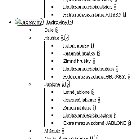
Limitovaná edícia sliviek
0
Extra mrazuvzdorné SLIVKY
0
Jadroviny
Dule
0
Hrušky
0
Letné hrušky
0
Jesenné hrušky
0
Zimné hrušky
0
Limitovaná edícia hrušiek
0
Extra mrazuvzdorné HRUŠKY
0
Jablone
0
Letné jablone
0
Jesenné jablone
0
Zimné jablone
0
Limitovaná edícia jabloní
0
Extra mrazuvzdorné JABLONE
0
Mišpule
0
Nashi- Ázijské hrušky
0