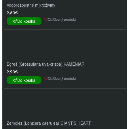
Vodorozpustné mikroživiny
9,60€
Obľúbený produkt
Do košíka
Egreš (Grossularia uva-crispa) KAMENIAR
9,90€
Obľúbený produkt
Do košíka
Zemolez (Lonicera caerulea) GIANT'S HEART