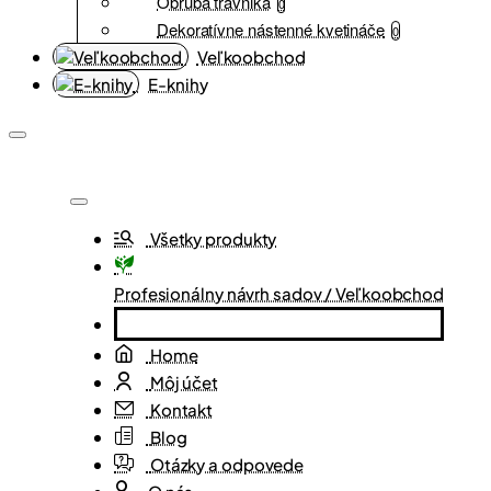
Obruba trávnika
0
Dekoratívne nástenné kvetináče
0
Veľkoobchod
E-knihy
Všetky produkty
Profesionálny návrh sadov / Veľkoobchod
Home
Môj účet
Kontakt
Blog
Otázky a odpovede