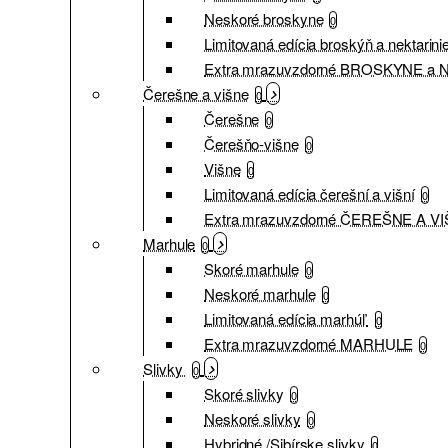
Neskoré broskyne
0
Limitovaná edícia broskýň a nektarini
Extra mrazuvzdorné BROSKYNE a
Čerešne a višne
0
Čerešne
0
Čerešňo-višne
0
Višne
0
Limitovaná edícia čerešní a višní
0
Extra mrazuvzdorné ČEREŠNE A V
Marhule
0
Skoré marhule
0
Neskoré marhule
0
Limitovaná edícia marhúľ
0
Extra mrazuvzdorné MARHULE
0
Slivky
0
Skoré slivky
0
Neskoré slivky
0
Hybridné /Sibírske slivky
0