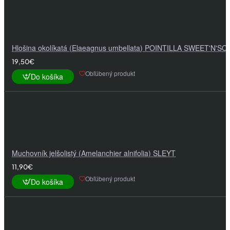
Hlošina okolíkatá (Elaeagnus umbellata) POINTILLA SWEET'N'S
19,50€
Obľúbený produkt
Do košíka
Muchovník jelšolistý (Amelanchier alnifolia) SLEYT
11,90€
Obľúbený produkt
Do košíka