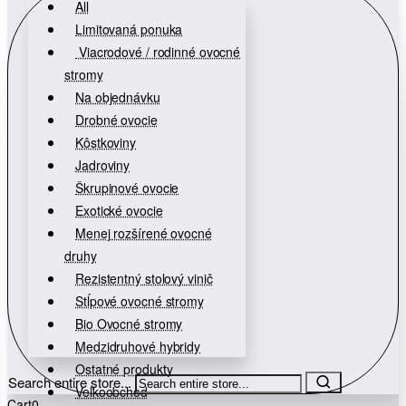
All
Limitovaná ponuka
Viacrodové / rodinné ovocné
stromy
Na objednávku
Drobné ovocie
Kôstkoviny
Jadroviny
Škrupinové ovocie
Exotické ovocie
Menej rozšírené ovocné
druhy
Rezistentný stolový vinič
Stĺpové ovocné stromy
Bio Ovocné stromy
Medzidruhové hybridy
Ostatné produkty
Search entire store...
Veľkoobchod
Cart
0