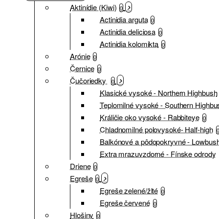
Aktinídie (Kiwi)
0
Actinidia arguta
0
Actinidia deliciosa
0
Actinidia kolomikta
0
Arónie
0
Černice
0
Čučoriedky
0
Klasické vysoké - Northern Highbush
Teplomilné vysoké - Southern Highbu
Králičie oko vysoké - Rabbiteye
0
Chladnomilné polovysoké- Half-high
Balkónové a pôdopokryvné - Lowbus
Extra mrazuvzdorné - Fínske odrody
Driene
0
Egreše
0
Egreše zelené/žlté
0
Egreše červené
0
Hlošiny
0