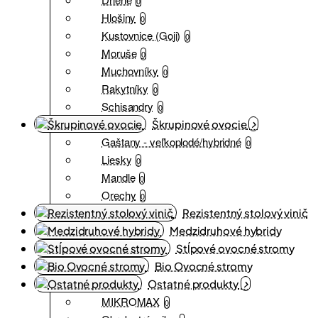
0
Hlošiny
0
Kustovnice (Goji)
0
Moruše
0
Muchovníky
0
Rakytníky
0
Schisandry
0
Škrupinové ovocie
Gaštany - veľkoplodé/hybridné
0
Liesky
0
Mandle
0
Orechy
0
Rezistentný stolový vinič
Medzidruhové hybridy
Stĺpové ovocné stromy
Bio Ovocné stromy
Ostatné produkty
MIKROMAX
0