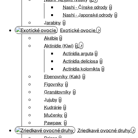
Nashi - Čínske odrody
0
Nashi - Japonské odrody
0
Jarabiny
0
Exotické ovocie
Akébie
0
Aktinídie (Kiwi)
0
Actinidia arguta
0
Actinidia deliciosa
0
Actinidia kolomikta
0
Ebenovníky (Kaki)
0
Figovníky
0
Granátovníky
0
Jujuby
0
Kudránie
0
Mučenky
0
Pawpaw
0
Zriedkavé ovocné druhy
Driene