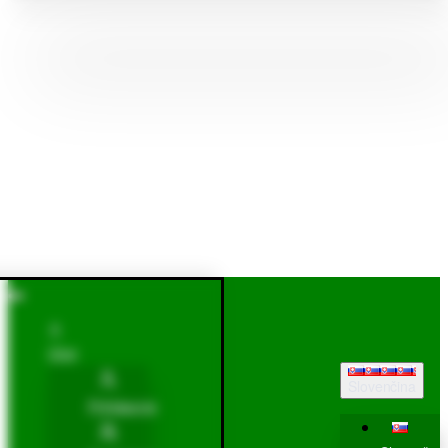
Účet
Slovenčina
Prihlásenie