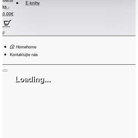
E-knihy
ks -
0,00€
0
home
Kontaktujte nás