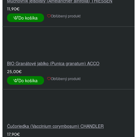
Muchovník jelšolistý (Amelanchier alnifolia) THIESSEN
11,90€
Obľúbený produkt
Do košíka
BIO Granátové jablko (Punica granatum) ACCO
25,00€
Obľúbený produkt
Do košíka
Čučoriedka (Vaccinium corymbosum) CHANDLER
17,90€