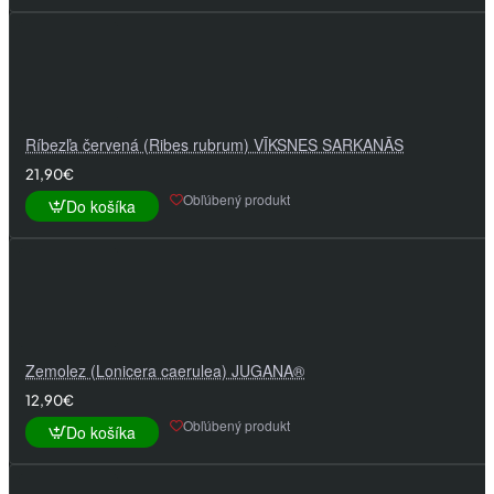
Ríbezľa červená (Ribes rubrum) VĪKSNES SARKANĀS
21,90€
Obľúbený produkt
Do košíka
Zemolez (Lonicera caerulea) JUGANA®
12,90€
Obľúbený produkt
Do košíka