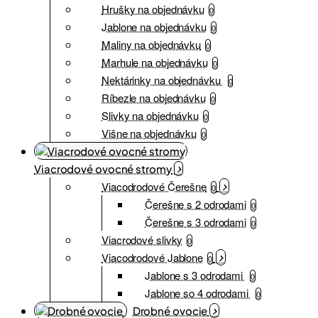
Hrušky na objednávku
0
Jablone na objednávku
0
Maliny na objednávku
0
Marhule na objednávku
0
Nektárinky na objednávku
0
Ríbezle na objednávku
0
Slivky na objednávku
0
Višne na objednávku
0
Viacrodové ovocné stromy
Viacodrodové Čerešne
0
Čerešne s 2 odrodami
0
Čerešne s 3 odrodami
0
Viacrodové slivky
0
Viacodrodové Jablone
0
Jablone s 3 odrodami
0
Jablone so 4 odrodami
0
Drobné ovocie