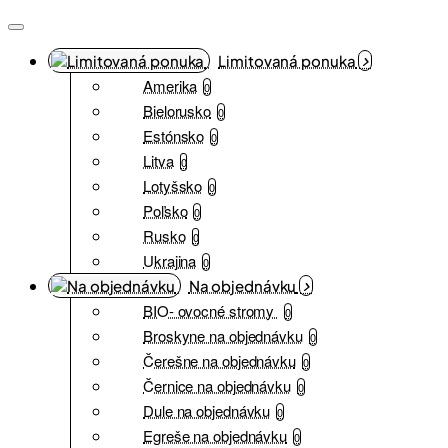
Limitovaná ponuka
Amerika
0
Bielorusko
0
Estónsko
0
Litva
0
Lotyšsko
0
Poľsko
0
Rusko
0
Ukrajina
0
Na objednávku
BIO- ovocné stromy
0
Broskyne na objednávku
0
Čerešne na objednávku
0
Černice na objednávku
0
Dule na objednávku
0
Egreše na objednávku
0