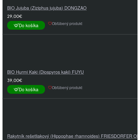
BIO Jujuba (Ziziphus jujuba) DONGZAO
29,00€
Obľúbený produkt
Do košíka
BIO Hurmi Kaki (Diospyros kaki) FUYU
39,00€
Obľúbený produkt
Do košíka
Rakytník rešetliakový (Hippophae rhamnoides) FRIESDORFER 